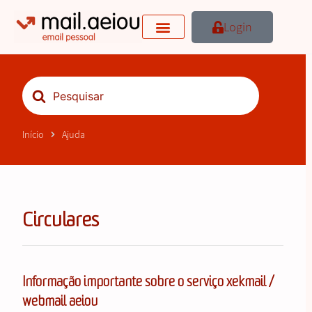
Skip
to
Login
content
Procurar
por
Início
Ajuda
Circulares
Informação importante sobre o serviço xekmail /
webmail aeiou