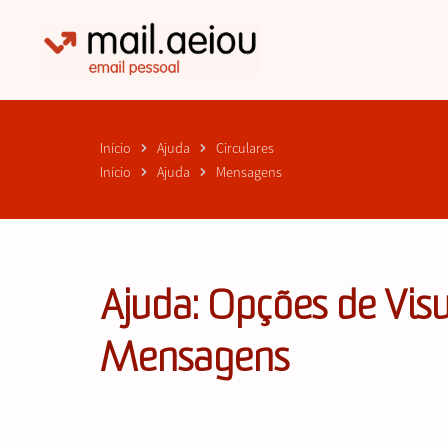
Skip
to
content
Início
Ajuda
Circulares
Início
Ajuda
Mensagens
Ajuda: Opções de Visu
Mensagens